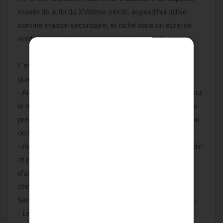
moulin de la fin du XVIIème siècle, aujourd'hui utilisé
comme maison secondaire, et niché dans un écrin de
verdure exceptionnel sur près d'un hectare de terrain.
L'imposante bâtisse, d'environ 145m2, se déploie sur
quatre niveaux :
- Au rez-de-chaussée, une cuisine conviviale ouverte sur
le ruisseau ainsi qu'une salle à manger donnant sur une
première terrasse composent des espaces de réception
où il fait bon vivre.
- Au premier étage, également accessible depuis le jardin
et prolongé par une seconde terrasse, vous profiterez
d'un salon traversant agrémenté d'une imposante
cheminée, idéal pour des soirées chaleureuses en
famille. Une chambre de belle taille complète ce niveau.
- Les deuxième et troisième étages sont dédiés à