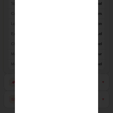
Standing :
Normal
Couverture :
Tuiles
Localisation :
Agglomération
Exposition :
Sud
Chauffage :
Individuel
Mécanisme de chauffage :
Radiateur
Mode Chauffage :
Fuel
Diagnostics énergétiques (DPE / GES)
Contacter l'agence pour ce bien