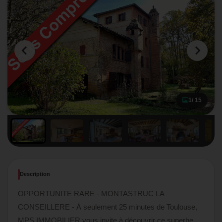
1
/ 15
Description
OPPORTUNITE RARE - MONTASTRUC LA
CONSEILLERE - À seulement 25 minutes de Toulouse,
MPS IMMOBILIER vous invite à découvrir ce superbe