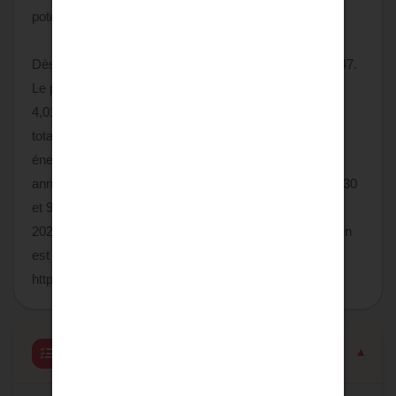
potentiel de ce lieu d'exception.
Dès aujourd'hui organisez votre visite au 06 70 89 92 47.
Le prix du bien net vendeur est de 374 000,00 € plus
4,01% TTC d'honoraires charge acquéreur soit un prix
total de 389 000,00 euros. Logement à consommation
énergétique excessive. Montant estimé des dépenses
annuelles d'énergie pour un usage standard : entre 6 730
et 9 160 euros. Prix moyens des énergies indexés en
2023. Les informations sur les risques auxquels ce bien
est exposé sont disponibles sur le site Géorisques :
https://www.georisques.gouv.fr
Caractéristiques détaillées