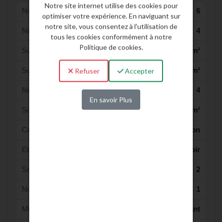
Notre site internet utilise des cookies pour
Nombre de pièce(s) :
6
optimiser votre expérience. En naviguant sur
notre site, vous consentez à l'utilisation de
Nombre de chambre(s) :
4
tous les cookies conformément à notre
Politique de cookies.
Surface Habitable :
141 m²
Surface du terrain :
9720 m²
Refuser
Accepter
Nombre de Niveaux :
4
En savoir Plus
Surface (des) dépendance(s)
30 m²
Catégorie :
Maison
Etat Général :
Travaux à prévoir
Salle d'eau :
2
Nombre de terrasse(s) :
1
Mitoyennete :
Indépendant