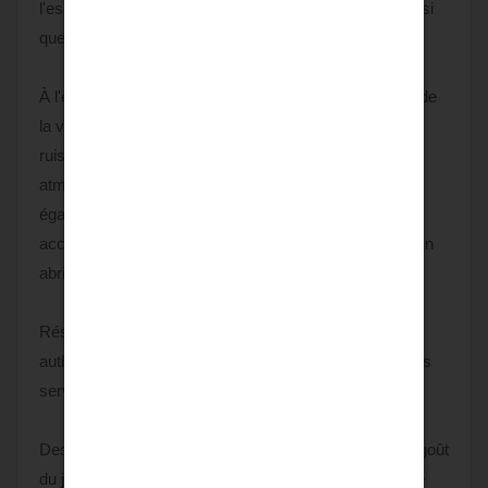
l'espace nuit et offrent trois chambres confortables ainsi
que deux salles d'eau.
À l'extérieur, le jardin et la maison s'organisent autour de
la véritable pièce maîtresse : La Brante, charmant
ruisseau qui traverse la parcelle et confère au lieu une
atmosphère paisible et unique. Vous bénéficierez
également d'une annexe partiellement aménagée pour
accueillir vos invités, ainsi que d'un abri de jardin et d'un
abri à bois.
Résolument familiale, cette maison séduit par son
authenticité, son ambiance intimiste et sa proximité des
services du quotidien.
Des travaux de rénovation énergétique et de mise au goût
du jour sont à prévoir, qui permettront de révéler tout le