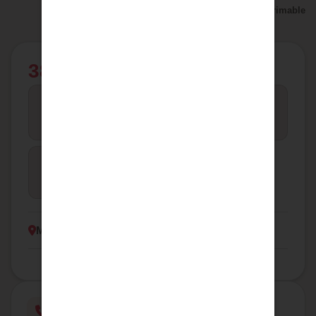
Version imprimable
389 000 €
4
141
CHAMBRES
M² HAB.
Maison
TYPE
Montastruc la conseillere
Une question ?