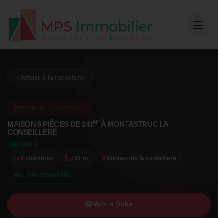
Retour à la recherche
VENTE — MAISON
M²
MAISON 6 PIÈCES DE 141
À MONTASTRUC LA
CONSEILLERE
389 000 €
4 chambres
141 m²
Montastruc la conseillere
Réf. TMAI245881652
Voir la fiche