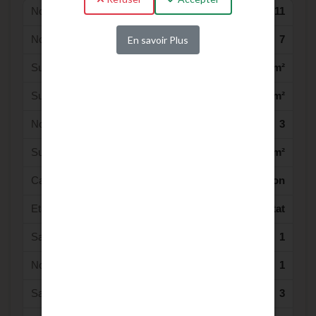
Nombre de pièce(s) :
11
Nombre de chambre(s) :
7
En savoir Plus
Surface Habitable :
282 m²
Surface du terrain :
15328 m²
Nombre de Niveaux :
3
Surface (des) dépendance(s)
20 m²
Catégorie :
Maison
Etat Général :
Bon état
Salle de bain :
1
Nombre de Garage(s) :
1
Salle d'eau :
3