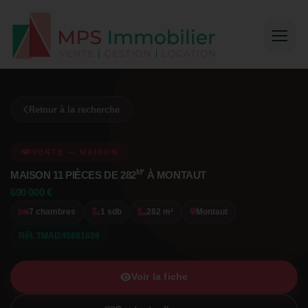
Retour à la recherche
VENTE — MAISON
M²
MAISON 11 PIÈCES DE 282
À MONTAUT
690 000 €
7 chambres
1 sdb
282 m²
Montaut
Réf. TMAI245881609
Voir la fiche