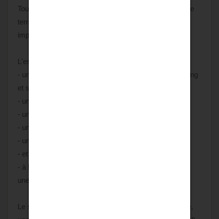
Toutes les pièces de vie donnent accès à une immense
terrasse plein sud d'environ 100 m², offrant une vue
imprenable sur le parc et les Pyrénées.
L'espace nuit se compose au rez de chaussée :
- une suite parentale de 30 m² avec salon privé, dressing
et salle d'eau avec WC,
- un bureau,
- une deuxième chambre avec salle de bain et WC,
- une troisième chambre,
- un WC séparé,
- et une quatrième chambre.
- à l'étage, le palier dessert trois chambres, un bureau,
une salle d'eau et un WC.
Le sous-sol d'environ 230 m² comprend une buanderie,