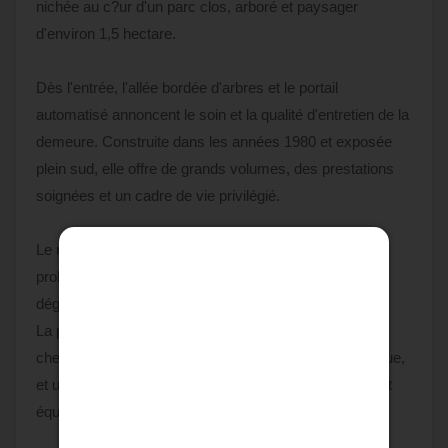
nichée au c?ur d'un parc clos, arboré et paysager
d'environ 1,5 hectare.
Dès l'entrée, l'allée bordée d'arbres et le portail
automatisé annoncent le soin et la qualité d'entretien de la
demeure. Construite dans les années 1980 et exposée
plein sud, elle offre de grands volumes, des prestations
soignées et un cadre de vie privilégié.
Le rez-de-chaussée s'ouvre sur un vaste hall d'entrée
prolongé par un dégagement lumineux avec une vue
dégagée sur le parc.
La pièce de vie principale regroupe un salon avec
cheminée à insert, une bibliothèque, un espace musique,
et une salle à manger conviviale. La cuisine séparée et
équipée s'ouvre également sur la terrasse.