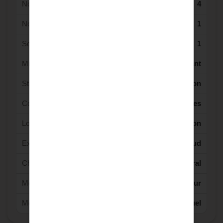
Nombre de Parking(s) :
4
Nombre de terrasse(s) :
1
Sous-sol :
1
Mitoyennete :
Indépendant
Standing :
Bon
Couverture :
Tuiles
Localisation :
Hors agglomération
Exposition :
Sud
Chauffage :
Central
Mécanisme de chauffage :
Radiateur
Mode Chauffage :
Fuel