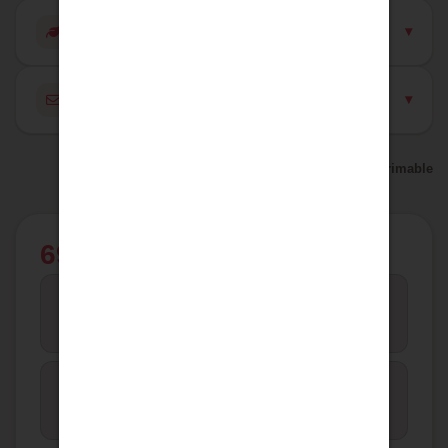
Diagnostics énergétiques (DPE / GES)
Contacter l'agence pour ce bien
Version imprimable
690 000 €
7
1
CHAMBRES
SALLE
282
Maison
TYPE
M² HAB.