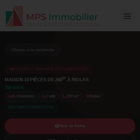
Retour à la recherche
VENTE — MAISON DE CAMPAGNE
M²
MAISON 10 PIÈCES DE 260
À RIOLAS
265 000 €
5 chambres
1 sdb
260 m²
Riolas
Réf. TMAI245881570AAA
Voir la fiche