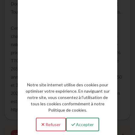
Dodon, 20 km de Samatan, et 55 minutes de l'aéroport
Toulouse-Blagnac ainsi que du pôle aéronautique Airbus.
Cette maison séduira les amateurs d'authenticité et de
charme de l'ancien, en quête de calme, d'espace et de
nature, tout en restant à proximité des commodités. Le
prix du bien net vendeur est de 253 000,00 € plus 4,74%
TTC d'honoraires charge acquéreur soit un prix total de
265 000,00 euros. Montant estimé des dépenses
annuelles d'énergie pour un usage standard : entre 2 550
Notre site internet utilise des cookies pour
et 3 490 euros. Prix moyens des énergies indexés en
optimiser votre expérience. En naviguant sur
2024. Les informations sur les risques auxquels ce bien
notre site, vous consentez à l'utilisation de
est exposé sont disponibles sur le site Géorisques :
tous les cookies conformément à notre
https://www.georisques.gouv.fr
Politique de cookies.
Refuser
Accepter
Caractéristiques détaillées