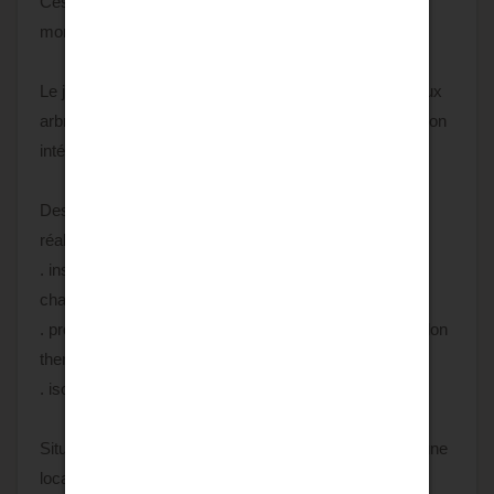
Ces espaces généreux se prêtent parfaitement à des
moments conviviaux et à la réception.
Le jardin, sans vis-à-vis, abrite un potager, de nombreux
arbres et une piscine de 7 m x 3 m à réhabiliter dans son
intégralité, offrant ainsi un véritable havre de paix.
Des travaux d'amélioration énergétique ont déjà été
réalisés :
. installation d'une pompe à chaleur air/eau pour le
chauffage,
. production d'eau chaude sanitaire assurée par un ballon
thermodynamique,
. isolation des combles.
Située en lisière du village, cette propriété bénéficie d'une
localisation idéale : à seulement 10 km de Lisle-en-