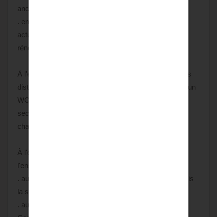
ancienne cuisine ouvrant sur une terrasse,
. en face : une chambre avec salle d'eau et un WC,
actuellement aménagé en buanderie, également à
rénover.
À l'étage, un large dégagement aux poutres apparentes
distribue quatre grandes chambres, une salle de bain, un
WC séparé et un spacieux bureau bénéficiant d'un
second escalier permettant de rejoindre le rez-de-
chaussée.
À l'extérieur, deux superbes préaux complètent
l'ensemble :
. au sud, un espace couvert de 73 m² accessible depuis
la salle à manger,
. au nord, un second préau de 62 m² relié au séjour.