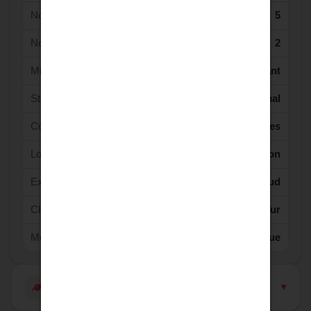
Nombre de Parking(s) :
5
Nombre de terrasse(s) :
2
Mitoyennete :
Indépendant
Standing :
Normal
Couverture :
Tuiles
Localisation :
Agglomération
Exposition :
Sud
Chauffage :
Pompe à chaleur
Mode Chauffage :
Electrique
Diagnostics énergétiques (DPE / GES)