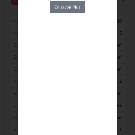
En savoir Plus
Nombre de pièce(s) :
10
Nombre de chambre(s) :
5
Surface Habitable :
260 m²
Surface du séjour :
63 m²
Surface du terrain :
2153 m²
Nombre de Niveaux :
2
Surface (des) dépendance(s)
20 m²
Catégorie :
Maison de campagne
Etat Général :
Bon état
Salle de bain :
1