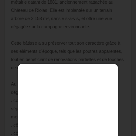
métairie datant de 1881, anciennement rattachée au
Château de Riolas. Elle est implantée sur un terrain
arboré de 2 153 m², sans vis-à-vis, et offre une vue
dégagée sur la campagne environnante.
Cette bâtisse a su préserver tout son caractère grâce à
ses éléments d'époque, tels que les poutres apparentes,
tout en bénéficiant de rénovations partielles et de touches
de modernité.
Au rez-de-chaussée, un hall d'entrée et un vaste
dégagement desservent :
. côté sud : une cuisine séparée aménagée ainsi qu'un
séjour lumineux d'environ 37 m², doté d'un escalier
menant à l'étage,
. côté nord : un salon de 30 m²,
. côté droit (à rénover) : une pièce de 23 m² et une