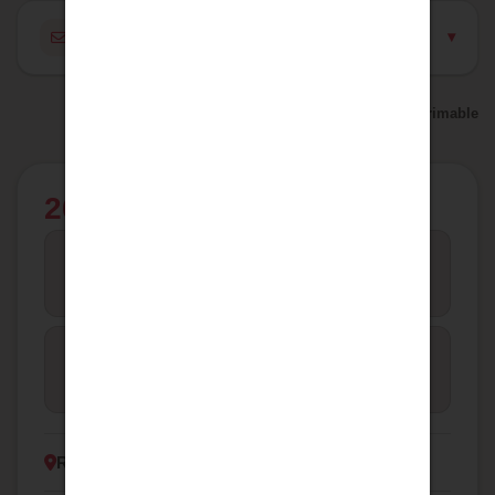
Contacter l'agence pour ce bien
Version imprimable
265 000 €
5
1
CHAMBRES
SALLE
260
Maison de campagne
TYPE
M² HAB.
Riolas