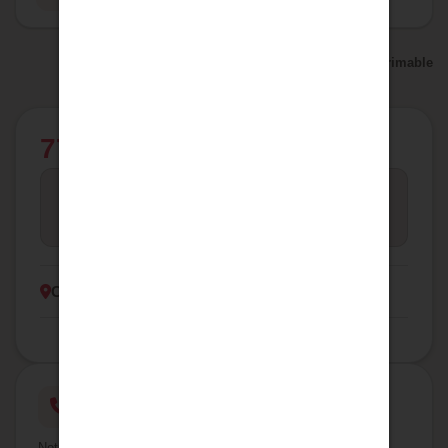
Version imprimable
772 500 €
260
Boutique
TYPE
M² UTILE
Colomiers
Une question ?
Notre équipe est disponible pour répondre à toutes vos