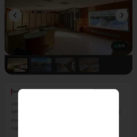
1
/ 4
Description
Local commercial - COLOMIERS CENTRE (31770) -
MPS IMMOBILIER vous présente ce local commercial
d'environ 260 m², idéalement situé en plein centre de
Colomiers.