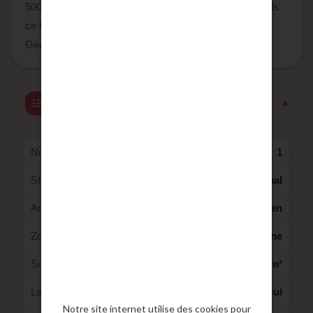
500,00 euros. Les informations sur les risques auxquels
ce bien est exposé sont disponibles sur le site
Géorisques : https://www.georisques.gouv.fr
Caractéristiques détaillées
Nombre de lot(s):
1
Standing :
Normal
Anciennetée :
Ancien
Zone Economique :
Urbaine
Surface Utile:
260 m²
La surface est-elle divisible :
Oui
Notre site internet utilise des cookies pour