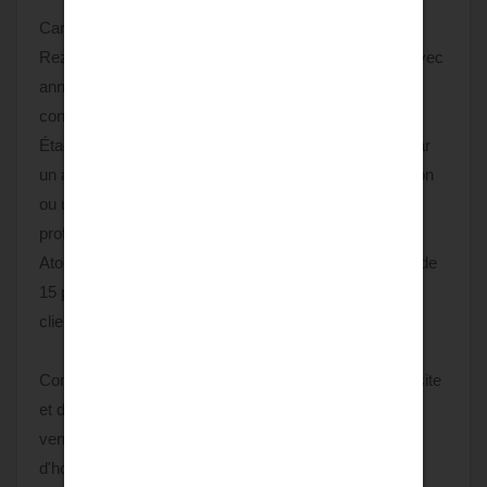
Caractéristiques du bien :
Rez-de-chaussée : Sur 130m2 Un espace magasin avec
annexes (arrière-boutique, bureau, etc.), offrant une
configuration optimale pour vos activités.
Étage : Une zone de stockage ou atelier, complétée par
un appartement T3, parfait pour un logement de fonction
ou un espace administratif adapté à vos besoins
professionnels.
Atout principal : Ce bien bénéficie d'un parking privatif de
15 places, un avantage rare et précieux pour votre
clientèle ou vos collaborateurs.
Contactez-nous dès aujourd'hui pour organiser une visite
et découvrir le potentiel de ce local. Le prix du bien net
vendeur est de 750 000,00 € plus 3,00% TTC
d'honoraires charge acquéreur soit un prix total de 772