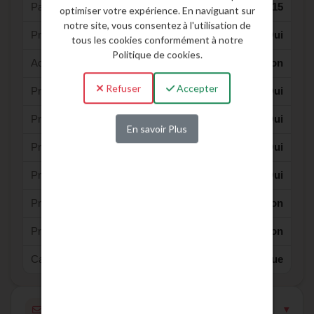
Parking :
15
optimiser votre expérience. En naviguant sur
notre site, vous consentez à l'utilisation de
Près d'un accès routier :
Oui
tous les cookies conformément à notre
Politique de cookies.
Accès routier tout tonnage :
Non
Refuser
Accepter
Près d'une aérogare :
Oui
Près d'une gare routière :
Oui
En savoir Plus
Près de commerces :
Oui
Près d'une gare de Métro/RER :
Oui
Près d'une gare SNCF :
Non
Près d'une voie fluviale :
Non
Catégorie :
Boutique
Contacter l'agence pour ce bien